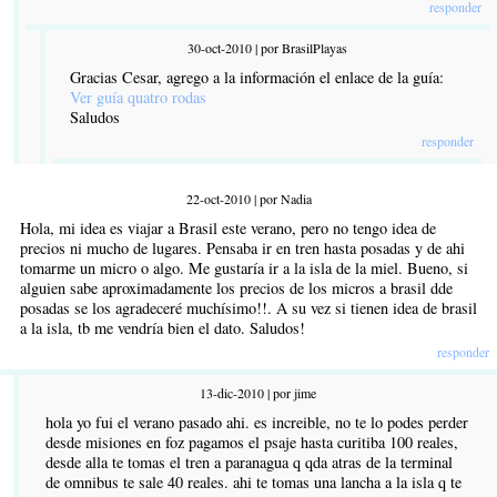
responder
30-oct-2010 | por BrasilPlayas
Gracias Cesar, agrego a la información el enlace de la guía:
Ver guía quatro rodas
Saludos
responder
22-oct-2010 | por Nadia
Hola, mi idea es viajar a Brasil este verano, pero no tengo idea de
precios ni mucho de lugares. Pensaba ir en tren hasta posadas y de ahi
tomarme un micro o algo. Me gustaría ir a la isla de la miel. Bueno, si
alguien sabe aproximadamente los precios de los micros a brasil dde
posadas se los agradeceré muchísimo!!. A su vez si tienen idea de brasil
a la isla, tb me vendría bien el dato. Saludos!
responder
13-dic-2010 | por jime
hola yo fui el verano pasado ahi. es increible, no te lo podes perder
desde misiones en foz pagamos el psaje hasta curitiba 100 reales,
desde alla te tomas el tren a paranagua q qda atras de la terminal
de omnibus te sale 40 reales. ahi te tomas una lancha a la isla q te