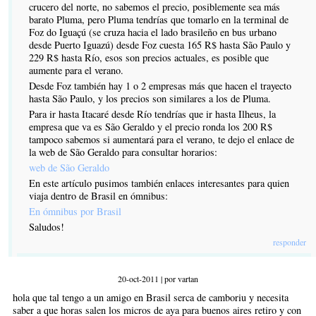
crucero del norte, no sabemos el precio, posiblemente sea más
barato Pluma, pero Pluma tendrías que tomarlo en la terminal de
Foz do Iguaçú (se cruza hacia el lado brasileño en bus urbano
desde Puerto Iguazú) desde Foz cuesta 165 R$ hasta São Paulo y
229 R$ hasta Río, esos son precios actuales, es posible que
aumente para el verano.
Desde Foz también hay 1 o 2 empresas más que hacen el trayecto
hasta São Paulo, y los precios son similares a los de Pluma.
Para ir hasta Itacaré desde Río tendrías que ir hasta Ilheus, la
empresa que va es São Geraldo y el precio ronda los 200 R$
tampoco sabemos si aumentará para el verano, te dejo el enlace de
la web de São Geraldo para consultar horarios:
web de São Geraldo
En este artículo pusimos también enlaces interesantes para quien
viaja dentro de Brasil en ómnibus:
En ómnibus por Brasil
Saludos!
responder
20-oct-2011 | por vartan
hola que tal tengo a un amigo en Brasil serca de camboriu y necesita
saber a que horas salen los micros de aya para buenos aires retiro y con