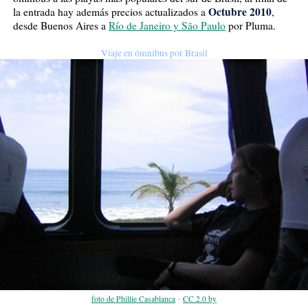
Octubre 2010
la entrada hay además precios actualizados a
,
desde Buenos Aires a
Río de Janeiro y São Paulo
por Pluma.
Viaje en ómnibus por Brasil
-
foto de Phillie Casablanca
CC 2.0 by