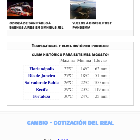
Odisea de San Pablo a
Vuelos a Brasil Post
Buenos Aires en Omnibus JBL
Pandemia
Temperaturas y clima histórico promedio
Clima histórico para este mes (Agosto)
Máxima
Mínima
Lluvias
Florianópolis
22ºC
14ºC
62 mm
Río de Janeiro
27ºC
18ºC
51 mm
Salvador de Bahía
26ºC
22ºC
100 mm
Recife
29ºC
23ºC
119 mm
Fortaleza
30ºC
24ºC
25 mm
Cambio - Cotización del Real