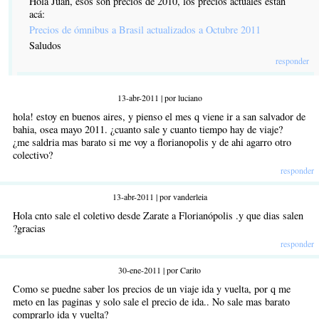
Hola Juan, esos son precios de 2010, los precios actuales están
acá:
Precios de ómnibus a Brasil actualizados a Octubre 2011
Saludos
responder
13-abr-2011 | por luciano
hola! estoy en buenos aires, y pienso el mes q viene ir a san salvador de
bahia, osea mayo 2011. ¿cuanto sale y cuanto tiempo hay de viaje?
¿me saldria mas barato si me voy a florianopolis y de ahi agarro otro
colectivo?
responder
13-abr-2011 | por vanderleia
Hola cnto sale el coletivo desde Zarate a Florianópolis .y que dias salen
?gracias
responder
30-ene-2011 | por Carito
Como se puedne saber los precios de un viaje ida y vuelta, por q me
meto en las paginas y solo sale el precio de ida.. No sale mas barato
comprarlo ida y vuelta?