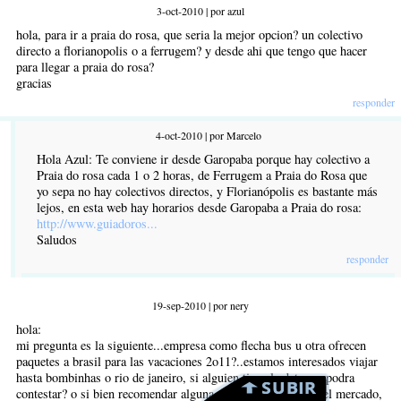
3-oct-2010 | por azul
hola, para ir a praia do rosa, que seria la mejor opcion? un colectivo
directo a florianopolis o a ferrugem? y desde ahi que tengo que hacer
para llegar a praia do rosa?
gracias
responder
4-oct-2010 | por Marcelo
Hola Azul: Te conviene ir desde Garopaba porque hay colectivo a
Praia do rosa cada 1 o 2 horas, de Ferrugem a Praia do Rosa que
yo sepa no hay colectivos directos, y Florianópolis es bastante más
lejos, en esta web hay horarios desde Garopaba a Praia do rosa:
http://www.guiadoros...
Saludos
responder
19-sep-2010 | por nery
hola:
mi pregunta es la siguiente...empresa como flecha bus u otra ofrecen
paquetes a brasil para las vacaciones 2o11?..estamos interesados viajar
hasta bombinhas o rio de janeiro, si alguien tiene la data me podra
contestar? o si bien recomendar alguna empresa que este en el mercado,