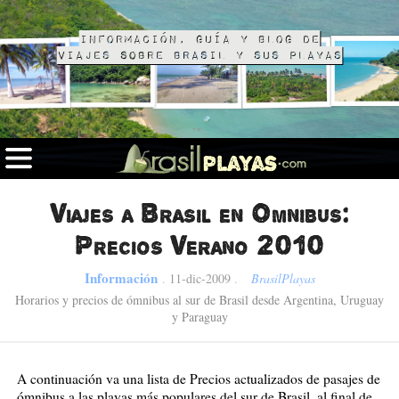
Información, guía y blog de
viajes sobre Brasil y sus playas
Viajes a Brasil en Omnibus:
Precios Verano 2010
Información
.
11-dic-2009
.
BrasilPlayas
Horarios y precios de ómnibus al sur de Brasil desde Argentina, Uruguay
y Paraguay
A continuación va una lista de Precios actualizados de pasajes de
ómnibus a las playas más populares del sur de Brasil, al final de