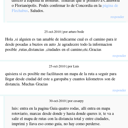
directo a Itapema ni Bombas. Tendrías que ir primero a Camboriú
o Florianópolis. Podés confirmar lo de Concordia en la
página de
Flechabus
. Saludos.
responder
25-oct-2010 | por arturo bode
Hola ,si alguien es tan amable de indicarme cual es el camino para ir
desde posadas a buzios en auto ,le agradecere todo la informacion
posible ,rutas,distancias ,ciudades en el camino,etc.Gracias
responder
25-oct-2010 | por Luis
quisiera si es posible me facilitasen un mapa de la ruta a seguir para
llegar desde ciudad del este a garopaba y cuantos kilometros son de
distancia. Muchas Gracias
responder
30-oct-2010 | por cesarpy
luis: entra en la pagina Guia quatro rodas, alli entra en mapa
rotoviario, marcas desde donde y hasta donde queres ir, te va a
salir el mapa de rutas con la distancia total y entre ciudades,
imprimi y llava eso como guia, no hay como perderse.