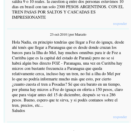
saldra 9 o 10 reales. la cuestion q entre dos personas estuvimos 10
dias en brasil con tan solo 2300 PESOS ARGENTINOS. CON EL
TREN PASAS POR SALTOS Y CASCADAS ES
IMPRESIONANTE
responder
23-oct-2010 | por Marcelo
Hola Nadia, en principio tendrías que llegar a Foz do iguaçu, desde
ahí tenés que llegar a Paranagua que es desde donde cruzan los
barcos para la Ilha do Mel, hay muchos omnibus para ir de Foz a
Curitiba (que es la capital del estado de Paraná) pero no se si
habrá algún bus directo FOZ - Paranagua, una vez en Curitiba hay
micros con bastante frecuencia a Paranagua que queda
relativamente cerca, incluso hay un tren, no fui a ilha do Mel por
lo que no podría informarte mucho más que esto, por cierto
¿cuanto cuesta el tren a Posadas? Sé que era barato en un tiempo,
por pluma hay micros a Foz do iguaçu en oferta a 150 pesos, claro
que para viajar antes del 15 de diciembre, después se va a 286
pesos. Bueno, espero que te sirva, y si podés contanos sobre el
tren, precios, etc...
Saludos
responder