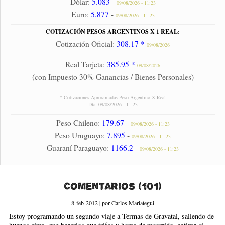
Dólar:
5.083
-
09/08/2026 - 11:23
Euro:
5.877
-
09/08/2026 - 11:23
COTIZACIÓN PESOS ARGENTINOS X 1 REAL:
Cotización Oficial:
308.17 *
09/08/2026
Real Tarjeta:
385.95 *
09/08/2026
(con Impuesto 30% Ganancias / Bienes Personales)
* Cotizaciones Aproximadas Peso Argentino X Real
Día: 09/08/2026 - 11:23
Peso Chileno:
179.67
-
09/08/2026 - 11:23
Peso Uruguayo:
7.895
-
09/08/2026 - 11:23
Guaraní Paraguayo:
1166.2
-
09/08/2026 - 11:23
Comentarios (101)
8-feb-2012 | por Carlos Mariategui
Estoy programando un segundo viaje a Termas de Gravatal, saliendo de