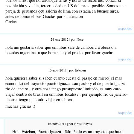
buenos aires, que horarios,que trifas y horas de recorrido, cotizar si
posible ida y vuelta, tercera edad en US dolares si posible. Somos una
pareja de peruanos qeu saldria de lima con estadia en buenos aires,
antes de tomar el bus.Gracias por su atencion
Carlos
responder
24-ene-2012 | por Nere
hola me gustaria saber que omnibus sale de camboriu a obera o a
posadas argentina. a que hora sale y el precio. por favor gracias
responder
15-nov-2011 | por Esteban
hola quisiera saber si saben cuanto cuesta el pasaje en micro( el mas
economic) del trayescto puerto iguazu- sao paulo y el de puerto iguazu-
rio de janeiro . y otra cosa tengo presupuesto limitado, es muy caro
viajar dentro de brasil en omnibus locales?.. por ejemplo rio de janeiro-
itacare. tengo planeado viajar en febrero.
muchas gracias :)
responder
16-nov-2011 | por BrasilPlayas
Hola Esteban, Puerto Iguazú - São Paulo es un trayecto que hace