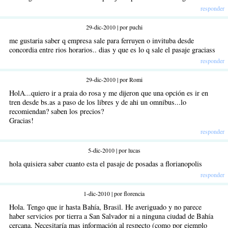
responder
29-dic-2010 | por puchi
me gustaria saber q empresa sale para ferruyen o invituba desde
concordia entre rios horarios.. dias y que es lo q sale el pasaje graciass
responder
29-dic-2010 | por Romi
HolA...quiero ir a praia do rosa y me dijeron que una opción es ir en
tren desde bs.as a paso de los libres y de ahi un omnibus...lo
recomiendan? saben los precios?
Gracias!
responder
5-dic-2010 | por lucas
hola quisiera saber cuanto esta el pasaje de posadas a florianopolis
responder
1-dic-2010 | por florencia
Hola. Tengo que ir hasta Bahía, Brasil. He averiguado y no parece
haber servicios por tierra a San Salvador ni a ninguna ciudad de Bahía
cercana. Necesitaría mas información al respecto (como por ejemplo