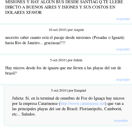
MISIONES Y HAY ALGUN BUS DESDE SANTIAG Q TE LLEBE
DIRCTO A BUENOS AIRES Y ISIONES Y SUS COSTOS EN
DOLARES XFAVOR
responder
10-oct-2010 | por Angela
necesito saber cuanto está el pasaje desde misiones (Posadas o Iguazú)
hasta Rio de Janeiro... graciasaa!!!!
responder
5-oct-2010 | por Julieta
Hay micros desde fos de iguazu que me lleven a las playas del sur de
brasil?
responder
5-oct-2010 | por Ezequiel
Julieta: Sí, en la terminal de omnibus de Foz do Iguaçu hay micros
por la empresa Catarinense (
http://www.catarinense.net
) que van a
las principales playas del sur de Brasil: Florianópolis, Camboriú,
etc... Saludos.
responder