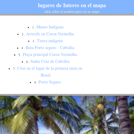
lugares de Interes en el mapa
click sobre el nombre para ver en mapa
Museo Indígena
1 .
Arrecife en Coroa Vermelha
2 .
Tierra indígena
3 .
Ruta Porto seguro - Cabrália
4 .
Playa principal Coroa Vermelha
5 .
Santa Cruz de Cabrália
6 .
Cruz en el lugar de la primera misa en
7 .
Brasil
Porto Seguro
8 .