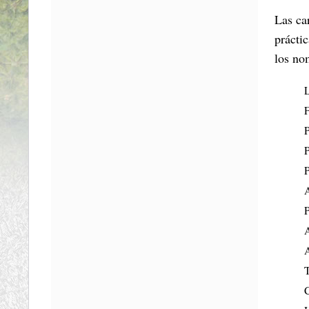
Las ca
prácti
los no
F
P
P
A
A