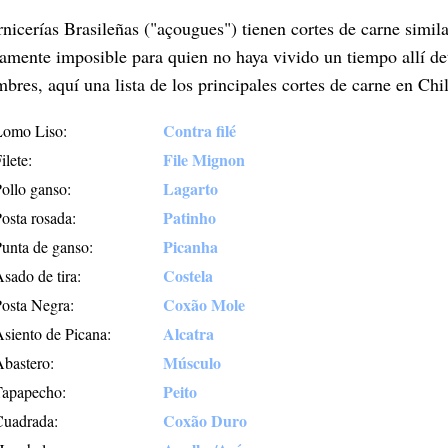
rnicerías Brasileñas ("açougues") tienen cortes de carne simil
camente imposible para quien no haya vivido un tiempo allí d
mbres, aquí una lista de los principales cortes de carne en Chi
Contra filé
Lomo Liso:
File Mignon
ilete:
Lagarto
ollo ganso:
Patinho
osta rosada:
Picanha
Punta de ganso:
Costela
sado de tira:
Coxão Mole
Posta Negra:
Alcatra
siento de Picana:
Músculo
Abastero:
Peito
Tapapecho:
Coxão Duro
Cuadrada: