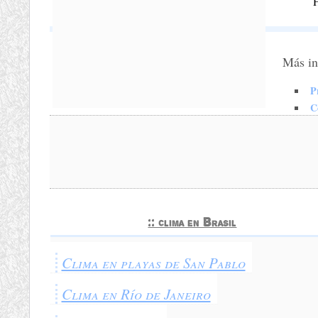
Más in
P
C
:: clima en Brasil
Clima en playas de San Pablo
Clima en Río de Janeiro