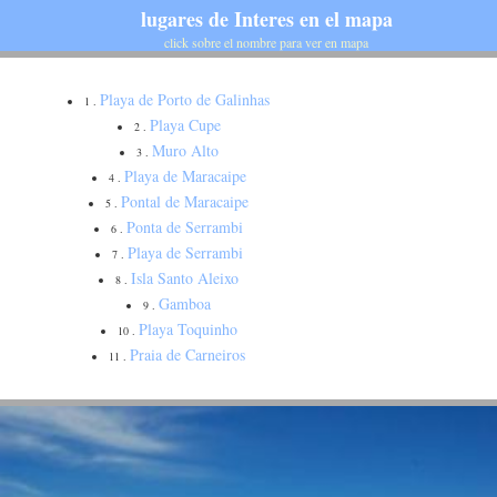
lugares de Interes en el mapa
click sobre el nombre para ver en mapa
Playa de Porto de Galinhas
1 .
Playa Cupe
2 .
Muro Alto
3 .
Playa de Maracaipe
4 .
Pontal de Maracaipe
5 .
Ponta de Serrambi
6 .
Playa de Serrambi
7 .
Isla Santo Aleixo
8 .
Gamboa
9 .
Playa Toquinho
10 .
Praia de Carneiros
11 .