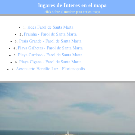
lugares de Interes en el mapa
click sobre el nombre para ver en mapa
aldea Farol de Santa Marta
1 .
Prainha - Farol de Santa Marta
2 .
Praia Grande - Farol de Santa Marta
3 .
Playa Galhetas - Farol de Santa Marta
4 .
Playa Cardoso - Farol de Santa Marta
5 .
Playa Cigana - Farol de Santa Marta
6 .
Aeropuerto Hercilio Luz - Florianopolis
7 .