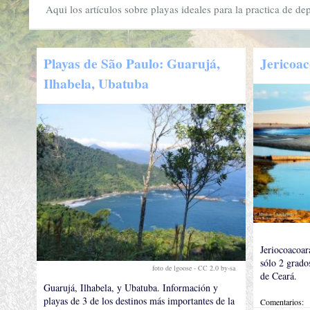
Aqui los artículos sobre playas ideales para la practica de de
Playas de São Paulo: Guarujá,
Jericoa
Ilhabela, Ubatuba
Jeriocoacoara
sólo 2 grados
foto de lgoose -
CC 2.0 by-sa
.
de Ceará.
Guarujá, Ilhabela, y Ubatuba. Información y
playas de 3 de los destinos más importantes de la
Comentarios: