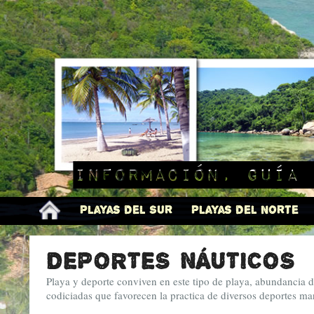
Información, guía 
Playas del Sur
Playas del Norte
deportes náuticos 
Playa y deporte conviven en este tipo de playa, abundancia d
codiciadas que favorecen la practica de diversos deportes ma