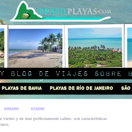
y blog de viajes sobre 
Playas de Bahia
Playas de Río de Janeiro
São
|
|
windsurf
kitesurf
e viento y de mar perfectamente calmo, son características
rinos.