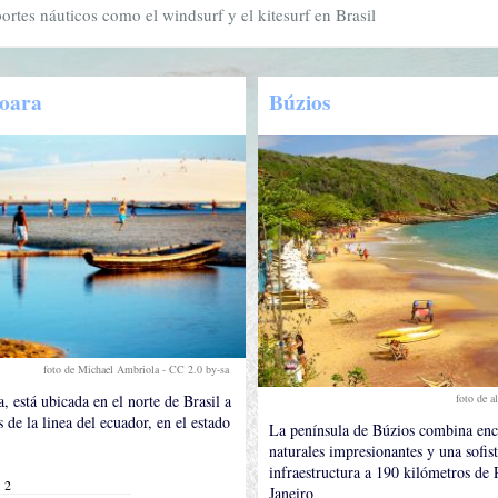
portes náuticos como el windsurf y el kitesurf en Brasil
coara
Búzios
foto de Michael Ambriola -
CC 2.0 by-sa
.
foto de a
, está ubicada en el norte de Brasil a
 de la linea del ecuador, en el estado
La península de Búzios combina enc
naturales impresionantes y una sofis
infraestructura a 190 kilómetros de 
2
Janeiro