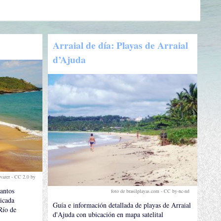
Arraial de día: Playas de Arraial
d’Ajuda
lvazer -
CC 2.0 by
.
antos
foto de brasilplayas.com - CC by-nc-nd
.
ticada
Guía e información detallada de playas de Arraial
Río de
d'Ajuda con ubicación en mapa satelital